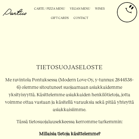
CARTE / PIZZA MENU
VEGAN MENU
WINES
GIFT CARDS
CONTACT
TIETOSUOJASELOSTE
Me ravintola Pontuksessa (Modern Love Oy, y-tunnus: 2844538-
6) olemme sitoutuneet suojaamaan asiakkaidemme
yksityisyyttä. Käsittelemme asiakkaiden henkilötietoja, jotta
voimme ottaa vastaan ja käsitellä varauksia sekä pitää yhteyttä
asiakkaisiimme.
Tässä tietosuojalausekkeessa kerromme tarkemmin:
Millaisia tietoja käsittelemme?