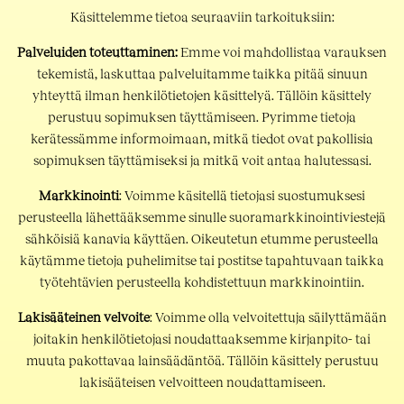
Käsittelemme tietoa seuraaviin tarkoituksiin:
Palveluiden toteuttaminen:
Emme voi mahdollistaa varauksen
tekemistä, laskuttaa palveluitamme taikka pitää sinuun
yhteyttä ilman henkilötietojen käsittelyä. Tällöin käsittely
perustuu sopimuksen täyttämiseen. Pyrimme tietoja
kerätessämme informoimaan, mitkä tiedot ovat pakollisia
sopimuksen täyttämiseksi ja mitkä voit antaa halutessasi.
Markkinointi
: Voimme käsitellä tietojasi suostumuksesi
perusteella lähettääksemme sinulle suoramarkkinointiviestejä
sähköisiä kanavia käyttäen. Oikeutetun etumme perusteella
käytämme tietoja puhelimitse tai postitse tapahtuvaan taikka
työtehtävien perusteella kohdistettuun markkinointiin.
Lakisääteinen velvoite
: Voimme olla velvoitettuja säilyttämään
joitakin henkilötietojasi noudattaaksemme kirjanpito- tai
muuta pakottavaa lainsäädäntöä. Tällöin käsittely perustuu
lakisääteisen velvoitteen noudattamiseen.