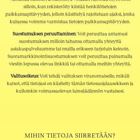
silloin, kun rekisteröity kiistää henkilötietojen
paikkansapitävyyden, jolloin käsittelyä rajoitetaan ajaksi, jonka
kuluessa voimme varmistaa tietojen paikkansapitävyyden.
Suostumuksen peruuttaminen
: Voit peruuttaa antamasi
suostumuksen milloin tahansa ottamalla yhteyttä
asiakaspalveluumme tai muilla erikseen tarjotuin keinoin.
Suoramarkkinointisuostumuksen voit peruuttaa painamalla
viestin lopussa olevaa linkkiä tai ottamalla meihin yhteyttä.
Valitusoikeus:
Voit tehdä valituksen viranomaiselle, mikäli
katsot, että tietojasi on käsitelty tämän tietosuojalausekkeen ja
kulloinkin voimassaolevan lainsäädännön vastaisesi.
MIHIN TIETOJA SIIRRETÄÄN?