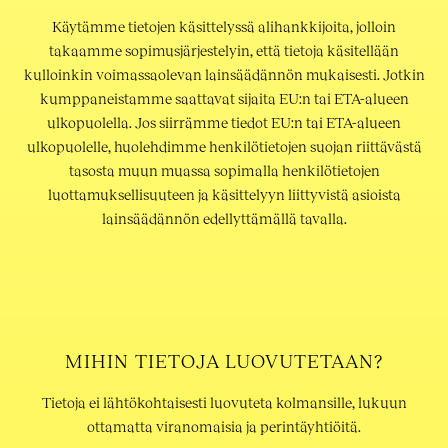
Käytämme tietojen käsittelyssä alihankkijoita, jolloin
takaamme sopimusjärjestelyin, että tietoja käsitellään
kulloinkin voimassaolevan lainsäädännön mukaisesti. Jotkin
kumppaneistamme saattavat sijaita EU:n tai ETA-alueen
ulkopuolella. Jos siirrämme tiedot EU:n tai ETA-alueen
ulkopuolelle, huolehdimme henkilötietojen suojan riittävästä
tasosta muun muassa sopimalla henkilötietojen
luottamuksellisuuteen ja käsittelyyn liittyvistä asioista
lainsäädännön edellyttämällä tavalla.
MIHIN TIETOJA LUOVUTETAAN?
Tietoja ei lähtökohtaisesti luovuteta kolmansille, lukuun
ottamatta viranomaisia ja perintäyhtiöitä.