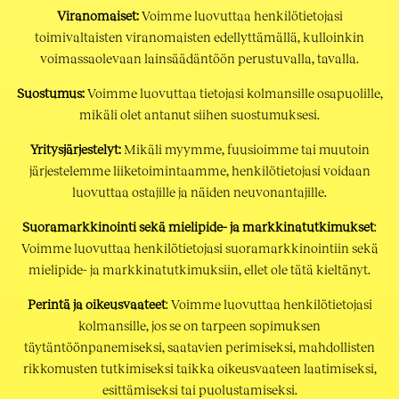
Viranomaiset:
Voimme luovuttaa henkilötietojasi
toimivaltaisten viranomaisten edellyttämällä, kulloinkin
voimassaolevaan lainsäädäntöön perustuvalla, tavalla.
Suostumus:
Voimme luovuttaa tietojasi kolmansille osapuolille,
mikäli olet antanut siihen suostumuksesi.
Yritysjärjestelyt:
Mikäli myymme, fuusioimme tai muutoin
järjestelemme liiketoimintaamme, henkilötietojasi voidaan
luovuttaa ostajille ja näiden neuvonantajille.
Suoramarkkinointi sekä mielipide- ja markkinatutkimukset
:
Voimme luovuttaa henkilötietojasi suoramarkkinointiin sekä
mielipide- ja markkinatutkimuksiin, ellet ole tätä kieltänyt.
Perintä ja oikeusvaateet
: Voimme luovuttaa henkilötietojasi
kolmansille, jos se on tarpeen sopimuksen
täytäntöönpanemiseksi, saatavien perimiseksi, mahdollisten
rikkomusten tutkimiseksi taikka oikeusvaateen laatimiseksi,
esittämiseksi tai puolustamiseksi.