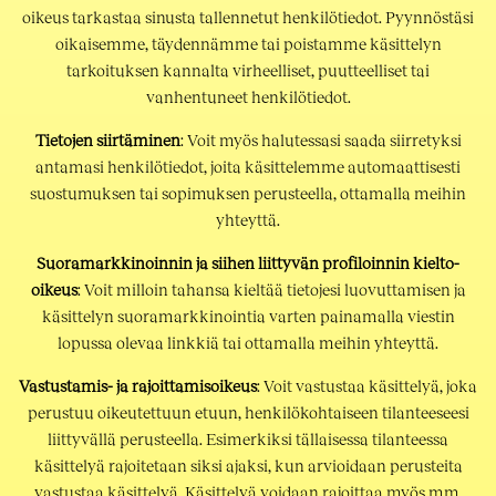
oikeus tarkastaa sinusta tallennetut henkilötiedot. Pyynnöstäsi
oikaisemme, täydennämme tai poistamme käsittelyn
tarkoituksen kannalta virheelliset, puutteelliset tai
vanhentuneet henkilötiedot.
Tietojen siirtäminen
: Voit myös halutessasi saada siirretyksi
antamasi henkilötiedot, joita käsittelemme automaattisesti
suostumuksen tai sopimuksen perusteella, ottamalla meihin
yhteyttä.
Suoramarkkinoinnin ja siihen liittyvän profiloinnin kielto-
oikeus
: Voit milloin tahansa kieltää tietojesi luovuttamisen ja
käsittelyn suoramarkkinointia varten painamalla viestin
lopussa olevaa linkkiä tai ottamalla meihin yhteyttä.
Vastustamis- ja rajoittamisoikeus
: Voit vastustaa käsittelyä, joka
perustuu oikeutettuun etuun, henkilökohtaiseen tilanteeseesi
liittyvällä perusteella. Esimerkiksi tällaisessa tilanteessa
käsittelyä rajoitetaan siksi ajaksi, kun arvioidaan perusteita
vastustaa käsittelyä. Käsittelyä voidaan rajoittaa myös mm.