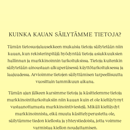
KUINKA KAUAN SÄILYTÄMME TIETOJA?
Tämän tietosuojalausekkeen mukaisia tietoja säilytetään niin
kauan, kun rekisterinpitäjä hyödyntää tietoja asiakkuuksien
hallinnan ja markkinoinnin tarkoituksissa. Tietoja kuitenkin
säilytetään ainoastaan alkuperäisessä käyttötarkoituksessa ja
laajuudessa. Arvioimme tietojen säilyttämisen tarpeellisuutta
vuosittain tammikuun aikana.
Tämän ajan jälkeen karsimme tietoja ja käsittelemme tietoja
markkinointitarkoituksiin niin kauan kuin et ole kieltäytynyt
vastaanottamasta markkinointiviestejä. Mikäli kieltäydyt
markkinoinnista, eikä muuta käsittelyperustetta ole,
säilytämme tiedon kiellosta ja yhteystiedoista, jotta voimme
varmistaa kiellon noudattamisen.